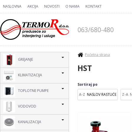
Skip to main content
NASLOVNA
AKCIJA
NOVOSTI
O NAMA
KONTAKT
063/680-480
You are here
Početna strana
GREJANJE
HST
KLIMATIZACIJA
Sortiraj po
TOPLOTNE PUMPE
NASLOV RASTUĆE
VODOVOD
KANALIZACIJA