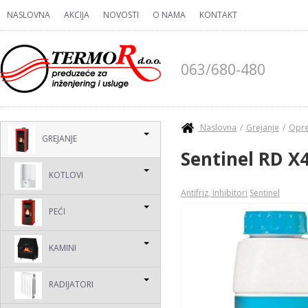
Skip to main content
NASLOVNA
AKCIJA
NOVOSTI
O NAMA
KONTAKT
063/680-480
You are here
Naslovna
Grejanje
Opre
GREJANJE
Sentinel RD 
KOTLOVI
Antifriz, inhibitori
Sentinel
PEĆI
KAMINI
RADIJATORI