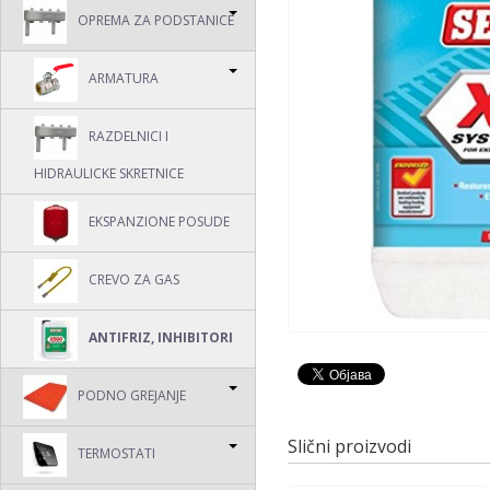
OPREMA ZA PODSTANICE
ARMATURA
RAZDELNICI I
HIDRAULICKE SKRETNICE
EKSPANZIONE POSUDE
CREVO ZA GAS
ANTIFRIZ, INHIBITORI
PODNO GREJANJE
Slični proizvodi
TERMOSTATI