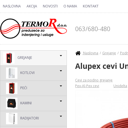
Skip to main content
NASLOVNA
AKCIJA
NOVOSTI
O NAMA
KONTAKT
063/680-480
You are here
Naslovna
Grejanje
Podn
GREJANJE
Alupex cevi U
KOTLOVI
Cevi za podno grejanje
Pex-Al-Pex cevi
Unidelta
PEĆI
KAMINI
RADIJATORI