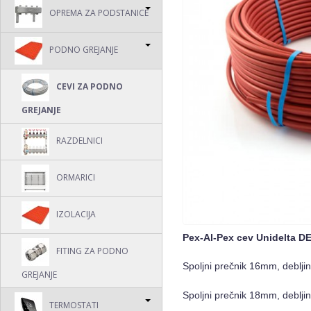
OPREMA ZA PODSTANICE
PODNO GREJANJE
CEVI ZA PODNO
GREJANJE
RAZDELNICI
ORMARICI
IZOLACIJA
Pex-Al-Pex cev Unidelta 
FITING ZA PODNO
Spoljni prečnik 16mm, deblji
GREJANJE
Spoljni prečnik 18mm, deblji
TERMOSTATI