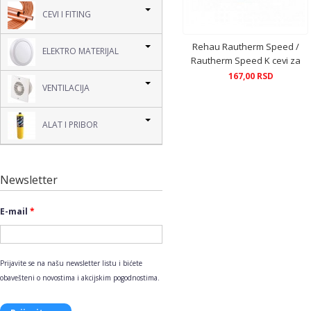
CEVI I FITING
Rehau Rautherm Speed /
ELEKTRO MATERIJAL
Rautherm Speed K cevi za
podno grejanje
167,00 RSD
VENTILACIJA
ALAT I PRIBOR
Newsletter
E-mail
*
Prijavite se na našu newsletter listu i bićete
obavešteni o novostima i akcijskim pogodnostima.