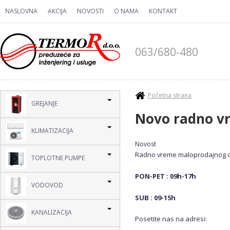
Skip to main content
NASLOVNA
AKCIJA
NOVOSTI
O NAMA
KONTAKT
063/680-480
You are here
Početna strana
GREJANJE
Novo radno 
KLIMATIZACIJA
Novost
Radno vreme maloprodajnog ob
TOPLOTNE PUMPE
PON-PET : 09h-17h
VODOVOD
SUB : 09-15h
KANALIZACIJA
Posetite nas na adresi: